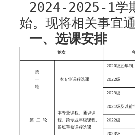
202
4
-202
5
-
1
学
始。现将相关事宜
一、选课安排
轮次
20
20
级五年制
第
一
本专业课程选课
202
2
级
轮
202
3
级
202
1
级及以前
本专业课程、通识课
第 二 轮
程、跨专业年级课程、
202
2
级
跟班重修课程选课
2023
级